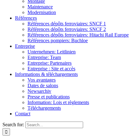
Montage
Maintenance
Modernisation
Références
Références dépôts ferroviaires: SNCF 1
Références dépôts ferroviaires: SNCF 2
Références dépôts ferroviaires: Hitachi Rail Europe
Références pompiers: Buchloe
Entreprise
Unternehmen: Leitlinien
Entreprise: Team
Entreprise: Partenaires
Entreprise : Site et accès
Informations & téléchargements
Vos avantages
Dates de salons
Newsarchiv
Presse et publications
Information: Lois et règlements
Téléchargements
Contact
Search for: