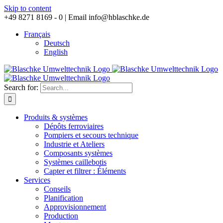
Skip to content
+49 8271 8169 - 0 |
Email info@hblaschke.de
Français
Deutsch
English
Search for:
Produits & systèmes
Dépôts ferroviaires
Pompiers et secours technique
Industrie et Ateliers
Composants systèmes
Systèmes caillebotis
Capter et filtrer : Éléments
Services
Conseils
Planification
Approvisionnement
Production